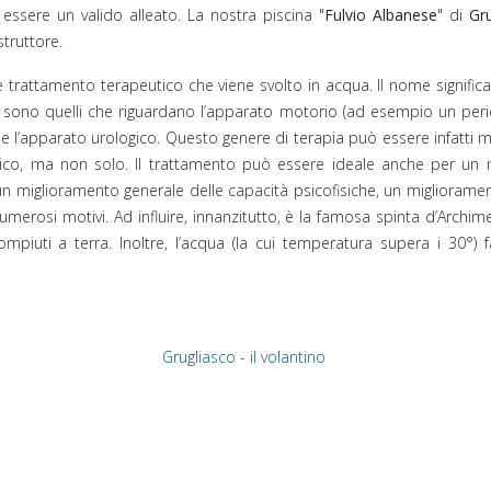
essere un valido alleato. La nostra piscina "
Fulvio Albanese
" di
Gr
struttore.
e trattamento terapeutico che viene svolto in acqua. Il nome significa
i sono quelli che riguardano l’apparato motorio (ad esempio un perio
che l’apparato urologico. Questo genere di terapia può essere infatti
urgico, ma non solo. Il trattamento può essere ideale anche per un
miglioramento generale delle capacità psicofisiche, un miglioramento
numerosi motivi. Ad influire, innanzitutto, è la famosa spinta d’Archime
piuti a terra. Inoltre, l’acqua (la cui temperatura supera i 30°) 
Grugliasco - il volantino