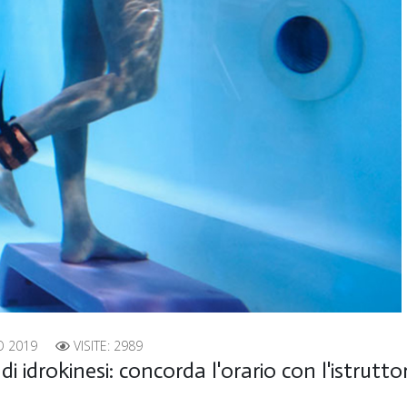
O 2019
VISITE: 2989
di idrokinesi: concorda l'orario con l'istrutto