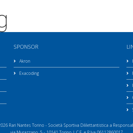
SPONSOR
LI
Akron
I
Exacoding
I
I
C
26 Rari Nantes Torino - Società Sportiva Dililettantistica a Responsab
via Murazzano, 5 - 10141 Torino | C.F. e P.Iva 06112860017