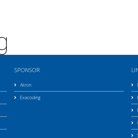
SPONSOR
LI
Akron
I
Exacoding
I
I
C