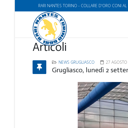
RARI NANTES TORINO - COLLARE D'ORO CONI AL
Articoli
NEWS GRUGLIASCO
27 AGOSTO
Grugliasco, lunedì 2 sette