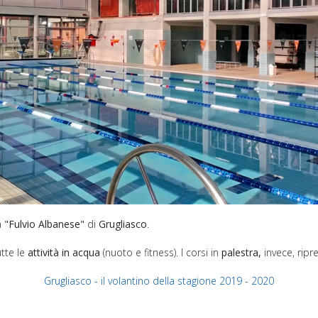
a
"Fulvio Albanese"
di
Grugliasco
.
utte le
attività in acqua
(nuoto e fitness). I corsi in
palestra,
invece, rip
Grugliasco - il volantino della stagione 2019 - 2020