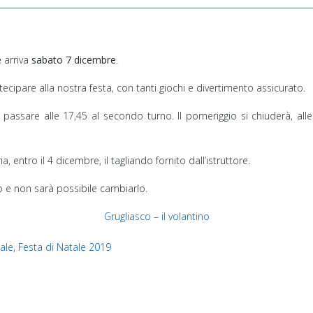
e
arriva
sabato 7 dicembre
.
tecipare alla nostra festa, con tanti giochi e divertimento assicurato.
i passare alle 17,45 al secondo turno. Il pomeriggio si chiuderà, all
 entro il 4 dicembre, il tagliando fornito dall’istruttore.
nto e non sarà possibile cambiarlo.
Grugliasco – il volantino
ale
,
Festa di Natale 2019