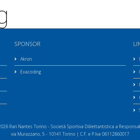
SPONSOR
LI
Akron
I
Exacoding
I
I
C
26 Rari Nantes Torino - Società Sportiva Dililettantistica a Responsab
via Murazzano, 5 - 10141 Torino | C.F. e P.Iva 06112860017