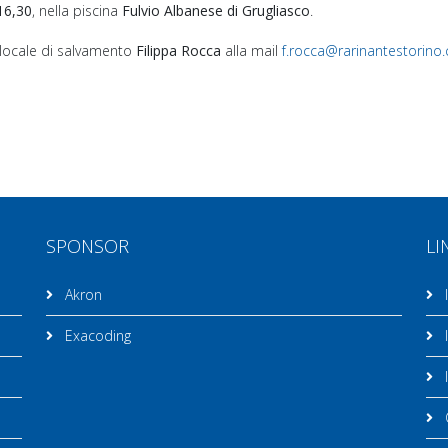
 16,30
, nella piscina
Fulvio Albanese di Grugliasco
.
e locale di salvamento
Filippa Rocca
alla mail
f.rocca@rarinantestorino
SPONSOR
LI
Akron
I
Exacoding
I
I
C