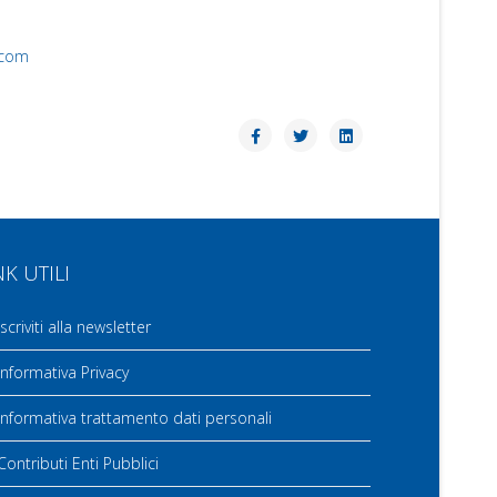
.com
NK UTILI
scriviti alla newsletter
nformativa Privacy
nformativa trattamento dati personali
ontributi Enti Pubblici