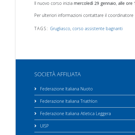
Il nuovo corso inizia
mercoledì 29 gennaio
,
alle ore
Per ulteriori informazioni contattare il coordinator
TAGS:
Grugliasco
,
corso assistente bagnanti
SOCIETÀ AFFILIATA
Federazione Italiana Nuoto
Federazione Italiana Triathlon
Federazione Italiana Atletica Leggera
UISP