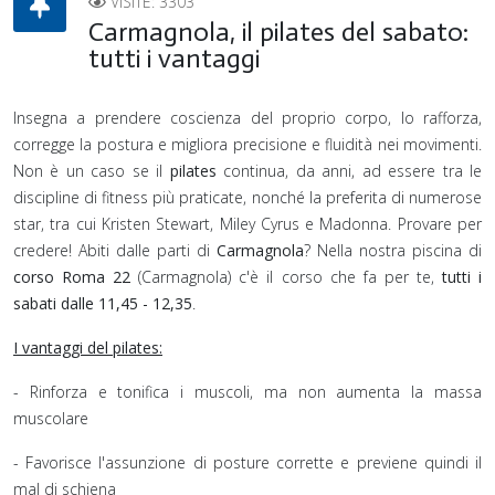
VISITE: 3303
Carmagnola, il pilates del sabato:
tutti i vantaggi
Insegna a prendere coscienza del proprio corpo, lo rafforza,
corregge la postura e migliora precisione e fluidità nei movimenti.
Non è un caso se il
pilates
continua, da anni, ad essere tra le
discipline di fitness più praticate, nonché la preferita di numerose
star, tra cui Kristen Stewart, Miley Cyrus e Madonna. Provare per
credere! Abiti dalle parti di
Carmagnola
? Nella nostra piscina di
corso Roma 22
(Carmagnola) c'è il corso che fa per te,
tutti i
sabati dalle 11,45 - 12,35
.
I vantaggi del pilates:
- Rinforza e tonifica i muscoli, ma non aumenta la massa
muscolare
- Favorisce l'assunzione di posture corrette e previene quindi il
mal di schiena