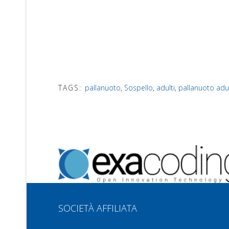
TAGS:
pallanuoto
,
Sospello
,
adulti
,
pallanuoto adul
SOCIETÀ AFFILIATA