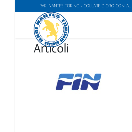
RARI NANTES TORINO - COLLARE D'ORO CONI AL
Articoli