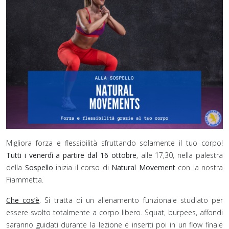
Migliora forza e flessibilità sfruttando solamente il tuo corpo!
Tutti i venerdì a partire dal 16 ottobre
, alle 17,30, nella palestra
della
Sospello
inizia il corso di
Natural Movement
con la nostra
Fiammetta.
Che cos’è
.
Si tratta di un allenamento funzionale studiato per
essere svolto totalmente a corpo libero. Squat, burpees, affondi
saranno guidati durante la lezione e inseriti poi in un flow finale