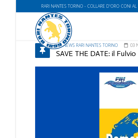
RARI NANTES TORINO - COLLARE D'ORO CONI AL
NEWS RARI NANTES TORINO
03 
SAVE THE DATE: il Fulvio