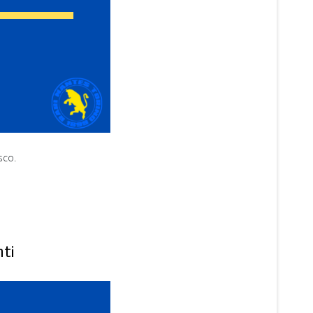
sco.
nti