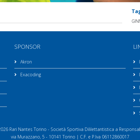
Ta
GIN
SPONSOR
LI
Akron
I
Exacoding
I
I
C
26 Rari Nantes Torino - Società Sportiva Dililettantistica a Responsab
via Murazzano, 5 - 10141 Torino | C.F. e P.Iva 06112860017