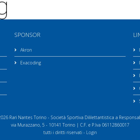
SPONSOR
LI
Akron
I
Exacoding
I
I
C
26 Rari Nantes Torino - Società Sportiva Dililettantistica a Responsab
via Murazzano, 5 - 10141 Torino | C.F. e P.Iva 06112860017
tutti i diritti riservati -
Login