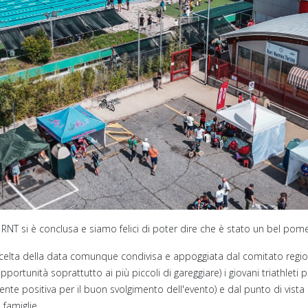
NT si è conclusa e siamo felici di poter dire che è stato un bel pomer
celta della data comunque condivisa e appoggiata dal comitato regional
ortunità soprattutto ai più piccoli di gareggiare) i giovani triathleti p
nte positiva per il buon svolgimento dell'evento) e dal punto di vista 
famiglie.