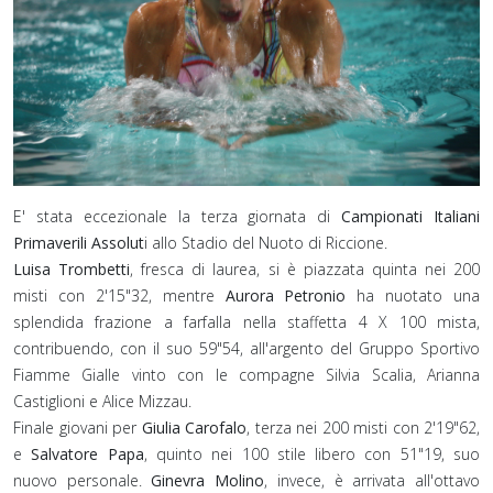
E' stata eccezionale la terza giornata di
Campionati Italiani
Primaverili Assolut
i allo Stadio del Nuoto di Riccione.
Luisa Trombetti
, fresca di laurea, si è piazzata quinta nei 200
misti con 2'15"32, mentre
Aurora Petronio
ha nuotato una
splendida frazione a farfalla nella staffetta 4 X 100 mista,
contribuendo, con il suo 59"54, all'argento del Gruppo Sportivo
Fiamme Gialle vinto con le compagne Silvia Scalia, Arianna
Castiglioni e Alice Mizzau.
Finale giovani per
Giulia Carofalo
, terza nei 200 misti con 2'19"62,
e
Salvatore Papa
, quinto nei 100 stile libero con 51"19, suo
nuovo personale.
Ginevra Molino
, invece, è arrivata all'ottavo