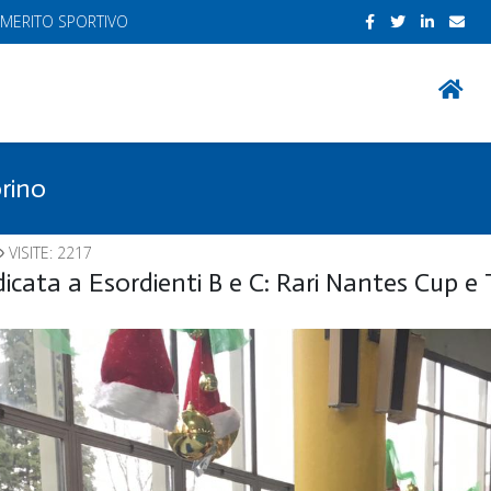
 MERITO SPORTIVO
orino
VISITE: 2217
cata a Esordienti B e C: Rari Nantes Cup e