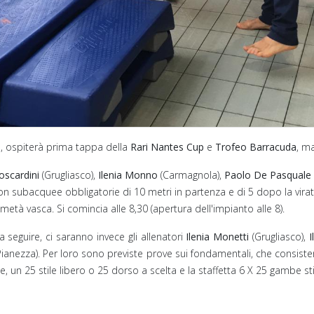
o, ospiterà prima tappa della
Rari Nantes Cup
e
Trofeo Barracuda
, m
oscardini
(Grugliasco),
Ilenia Monno
(Carmagnola),
Paolo De Pasquale
 con subacquee obbligatorie di 10 metri in partenza e di 5 dopo la vira
 metà vasca. Si comincia alle 8,30 (apertura dell'impianto alle 8).
 seguire, ci saranno invece gli allenatori
Ilenia Monetti
(Grugliasco),
I
Pianezza). Per loro sono previste prove sui fondamentali, che consist
, un 25 stile libero o 25 dorso a scelta e la staffetta 6 X 25 gambe 