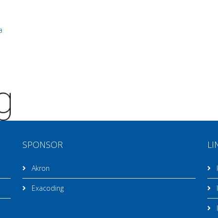
a
SPONSOR
LI
Akron
I
Exacoding
I
I