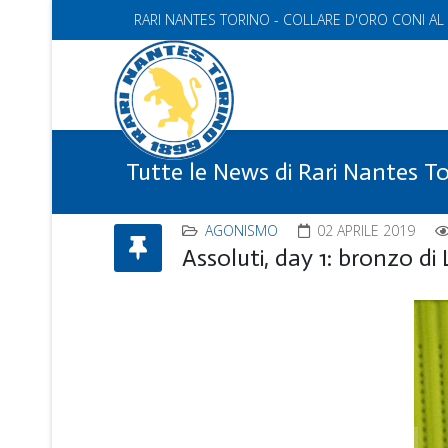
RARI NANTES TORINO - COLLARE D'ORO CONI AL
Tutte le News di Rari Nantes T
AGONISMO
02 APRILE 2019
Assoluti, day 1: bronzo di