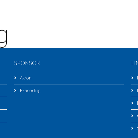
SPONSOR
LI
Akron
I
Exacoding
I
I
C