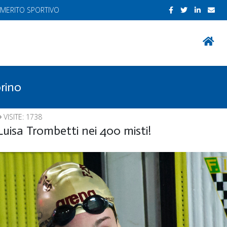
 MERITO SPORTIVO
orino
VISITE: 1738
 Luisa Trombetti nei 400 misti!