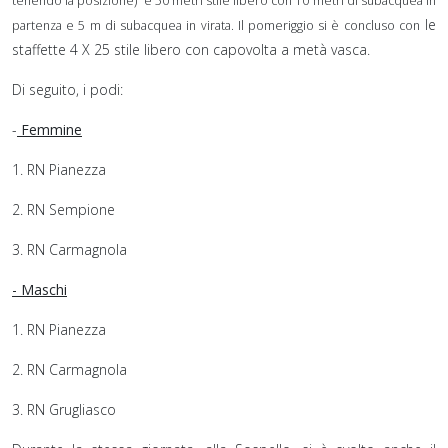
tenendo la posizione) e 50 metri stile libero con 10 metri di subacquea in
le
partenza e 5 m di subacquea in virata. Il pomeriggio si è concluso con
staffette 4 X 25 stile libero con capovolta a metà vasca.
Di seguito, i podi:
-
Femmine
1. RN Pianezza
2. RN Sempione
3. RN Carmagnola
- Masch
i
1. RN Pianezza
2. RN Carmagnola
3. RN Grugliasco