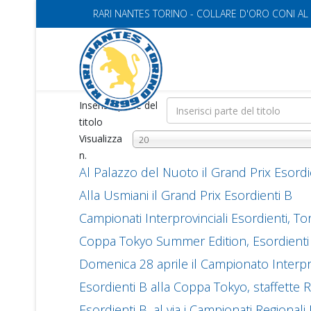
RARI NANTES TORINO - COLLARE D'ORO CONI AL
Inserisci parte del
titolo
Visualizza
20
n.
Al Palazzo del Nuoto il Grand Prix Esordient
Alla Usmiani il Grand Prix Esordienti B
Campionati Interprovinciali Esordienti, T
Coppa Tokyo Summer Edition, Esordienti B
Domenica 28 aprile il Campionato Interpro
Esordienti B alla Coppa Tokyo, staffette 
Esordienti B, al via i Campionati Regionali E