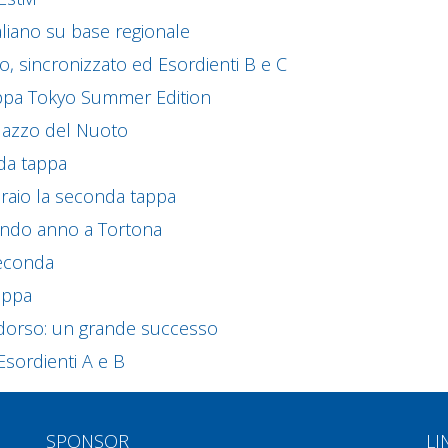
aliano su base regionale
to, sincronizzato ed Esordienti B e C
Coppa Tokyo Summer Edition
Palazzo del Nuoto
nda tappa
braio la seconda tappa
condo anno a Tortona
seconda
appa
l dorso: un grande successo
 Esordienti A e B
SPONSOR
LI