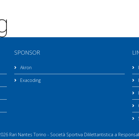
SPONSOR
LI
Akron
I
Exacoding
I
I
C
26 Rari Nantes Torino - Società Sportiva Dililettantistica a Responsab