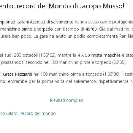
amento, record del Mondo di Jacopo Musso!
pionati Italiani Assoluti
di
salvamento
hanno avuto come protagonista
 manichino pinne e torpedo
con il tempo di
49"63
. Già dal mattino,
a durare ben poco. La gara ha avuto un podio completamente Rari N
ei suoi 200 ostacoli (1'55"62), mentre la
4 X 50 mista maschile
è stat
nili, piazzandosi secondo nei 100 manichino pinne e torpedo (55"55).
di
Greta Pezziardi
nei 100 manichino pinne e torpedo (1'00"30), il sesto
ino
, entrambe per la prima volta nel salvamento, rispettivamente n
Risultati completi
co Gilardi
,
record del mondo