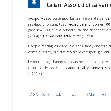
Italiani Assoluti di salv
Jacopo Musso
scatenato! La prima giornata dei
Cam
regalato uno strepitoso
record del mondo
nei
100
gara in 49"90, nuovo primato italiano destinato 
(51"64) e
Davide Petruzzi
al terzo (51"83).
Doppia medaglia individuale per Gilardi, vincitore d
come al solito, di è distinto tra le categorie giova
Le finali di oggi hanno visto anche il quarto posto 
quinto delle sedicenni
Carlotta Gilli
e
Ginevra Mol
(1'21"14).
TAGS:
Assoluti
,
Salvamento
,
Jacopo Musso
,
Federi