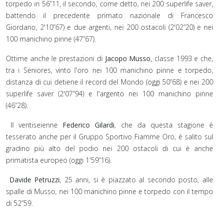
torpedo in 56”11, il secondo, come detto, nei 200 superlife saver,
battendo il precedente primato nazionale di Francesco
Giordano, 2'10”67) e due argenti, nei 200 ostacoli (2'02”20) e nei
100 manichino pinne (47”67).
Ottime anche le prestazioni di
Jacopo Musso
, classe 1993 e che,
tra i Seniores, vinto l'oro nei 100 manichino pinne e torpedo,
distanza di cui detiene il record del Mondo (oggi 50”68) e nei 200
superlife saver (2'07”94) e l'argento nei 100 manichino pinne
(46”28).
Il ventiseienne
Federico Gilardi
, che da questa stagione è
tesserato anche per il Gruppo Sportivo Fiamme Oro, è salito sul
gradino più alto del podio nei 200 ostacoli di cui è anche
primatista europeo (oggi 1'59”16).
Davide Petruzzi
, 25 anni, si è piazzato al secondo posto, alle
spalle di Musso, nei 100 manichino pinne e torpedo con il tempo
di 52”59.