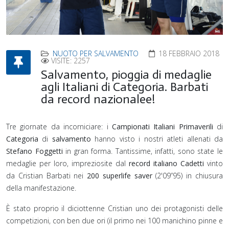
NUOTO PER SALVAMENTO
18 FEBBRAIO 2018
VISITE: 2257
Salvamento, pioggia di medaglie
agli Italiani di Categoria. Barbati
da record nazionalee!
Tre giornate da incorniciare: i
Campionati Italiani Primaverili
di
Categoria
di
salvamento
hanno visto i nostri atleti allenati da
Stefano Foggetti
in gran forma. Tantissime, infatti, sono state le
medaglie per loro, impreziosite dal
record italiano Cadetti
vinto
da Cristian Barbati nei
200 superlife saver
(2'09”95) in chiusura
della manifestazione.
È stato proprio il diciottenne Cristian uno dei protagonisti delle
competizioni, con ben due ori (il primo nei 100 manichino pinne e