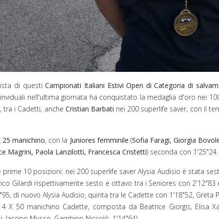
ista di questi
Campionati Italiani Estivi Open di Categoria di salva
 inviduali nell'ultima giornata ha conquistato la medaglia d'oro nei 1
 tra i Cadetti, anche
Cristian Barbati
nei 200 superlife saver, con il t
x 25 manichino
, con la
Juniores femminile
(
Sofia Faragi, Giorgia Bovo
ce Magrini, Paola Lanzilotti, Francesca Cristetti
) seconda con 1'25"24
 prime 10 posizioni: nei 200 superlife saver Alysia Audisio è stata ses
rico Gilardi rispettivamente sesto e ottavo tra i Seniores con 2'12"8
2"95, di nuovo Alysia Audisio, quinta tra le Cadette con 1'18"52, Greta P
te 4 X 50 manichino Cadette, composta da Beatrice Giorgis, Elisa Xau
ti, Jacopo Musso, Gambino Niccolò, 1'14"64).