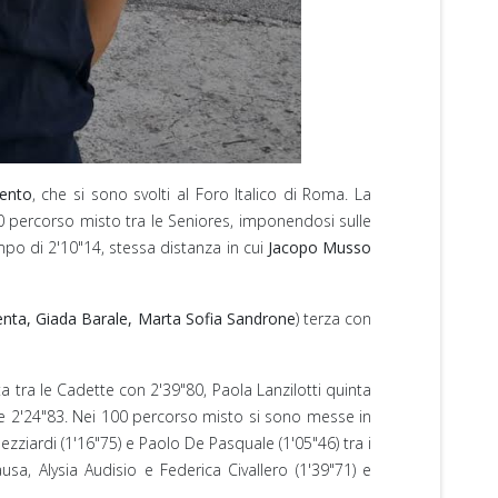
mento
, che si sono svolti al Foro Italico di Roma. La
00 percorso misto tra le Seniores, imponendosi sulle
empo di 2'10"14, stessa distanza in cui
Jacopo Musso
lenta, Giada Barale, Marta Sofia Sandrone
) terza con
.
ta tra le Cadette con 2'39"80, Paola Lanzilotti quinta
3 e 2'24"83. Nei 100 percorso misto si sono messe in
ezziardi (1'16"75) e Paolo De Pasquale (1'05"46) tra i
sa, Alysia Audisio e Federica Civallero (1'39"71) e