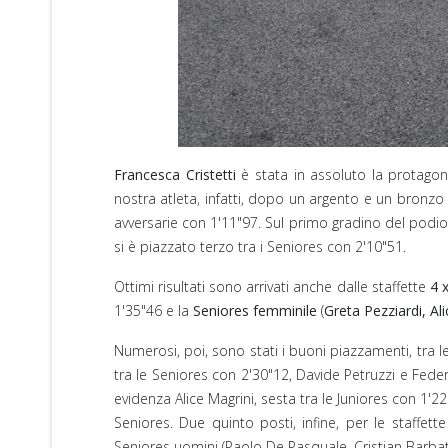
Francesca Cristetti
è stata in assoluto la protagon
nostra atleta, infatti, dopo un argento e un bronzo
avversarie con 1'11"97. Sul primo gradino del podio,
si è piazzato terzo tra i Seniores con 2'10"51.
Ottimi risultati sono arrivati anche dalle staffette
4 
1'35"46 e la
Seniores femminile
(
Greta Pezziardi, Ali
Numerosi, poi, sono stati i buoni piazzamenti, tra le
tra le Seniores con 2'30"12, Davide Petruzzi e Fede
evidenza Alice Magrini, sesta tra le Juniores con 1'2
Seniores. Due quinto posti, infine, per le staffet
Seniores uomini (Paolo De Pasquale, Cristian Barba