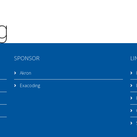
SPONSOR
LI
Akron
I
Exacoding
I
I
C