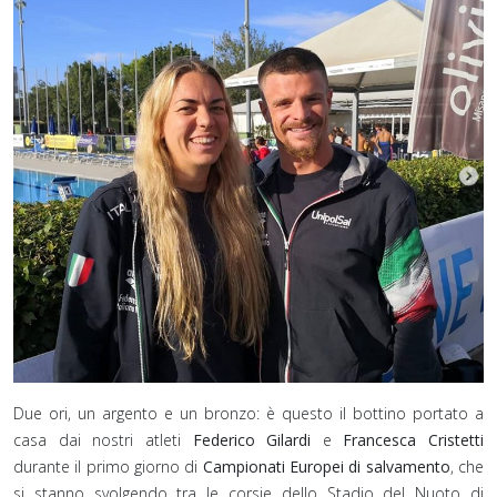
Due ori, un argento e un bronzo: è questo il bottino portato a
casa dai nostri atleti
Federico Gilardi
e
Francesca Cristetti
durante il primo giorno di
Campionati Europei di salvamento
, che
si stanno svolgendo tra le corsie dello Stadio del Nuoto di