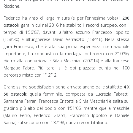
Riccione.
Federico ha vinto di larga misura (e per l’ennesima volta) i
200
ostacoli
, gara in cui nel 2016 ha stabilito il record europeo, con il
tempo di 1’56”87, davanti all’altro azzurro Francesco Ippolito
(1’58”30) e all’ungherese David Verraszto (1’58”46). Nella stessa
gara Francesca, che è alla sua prima esperienza internazionale
importante, ha conquistato la medaglia di bronzo con 2’10”96,
dietro alla connazionale Silvia Meschiari (2’07”14) e alla francese
Margaux Fabre. Più tardi si è poi piazzata quinta nei 100
percorso misto con 1’12”12.
Grandissime soddisfazioni sono arrivate anche dalle staffette
4 X
50 ostacoli
: quella femminile, composta da Lucrezia Fabretti,
Samantha Ferrari, Francesca Cristetti e Silvia Meschiari è salita sul
gradino più alto del podio con 1’51”06, mentre quella maschile
(Mauro Ferro, Federico Gilardi, Francesco Ippolito e Daniele
Sanna) sul secondo con 1’37”98, nuovo record italiano.