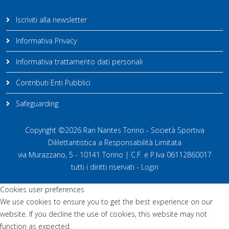
Iscriviti alla newsletter
Informativa Privacy
Informativa trattamento dati personali
Contributi Enti Pubblici
Safeguarding
Copyright ©2026 Rari Nantes Torino - Società Sportiva
Dililettantistica a Responsabilità Limitata
via Murazzano, 5 - 10141 Torino | C.F. e P.Iva 06112860017
tutti i diritti riservati -
Login
Cookies user preferences
We use cookies to ensure you to get the best experience on our
website. If you decline the use of cookies, this website may not
function as expected.