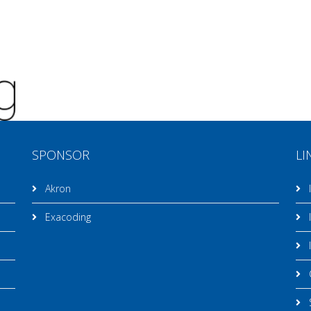
SPONSOR
LI
Akron
I
Exacoding
I
I
C