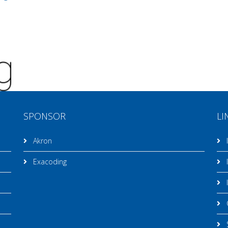
SPONSOR
LI
Akron
I
Exacoding
I
I
C