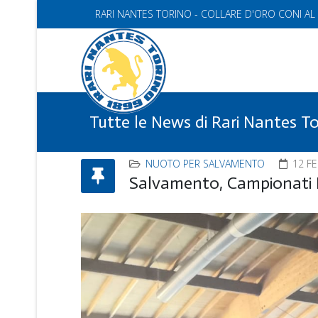
RARI NANTES TORINO - COLLARE D'ORO CONI AL
Tutte le News di Rari Nantes T
NUOTO PER SALVAMENTO
12 F
Salvamento, Campionati It