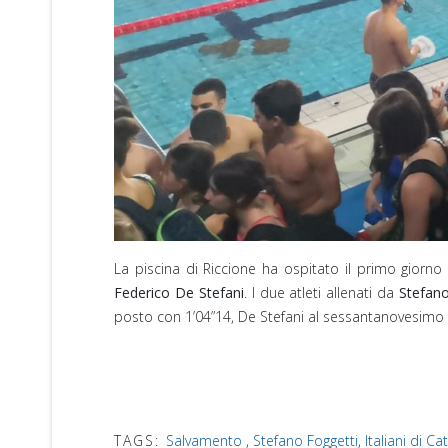
La piscina di Riccione ha ospitato il primo giorno 
Federico De Stefani
. I due atleti allenati da
Stefano
posto con 1’04”14, De Stefani al sessantanovesimo 
TAGS:
Salvamento
,
Stefano Foggetti
,
Italiani di Ca