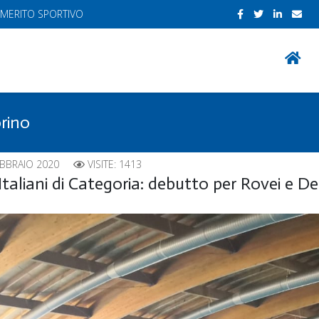
 MERITO SPORTIVO
orino
EBBRAIO 2020
VISITE: 1413
aliani di Categoria: debutto per Rovei e De