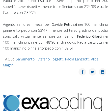
Paola e Alice sono risultate essere al primo posto nei 200
superlife saver rispettivamente tra le Seniores con 2'24"83 e tra le
Cadette con 2'39"75.⁣
Argento Seniores, invece, per
Davide Petruzzi
nei 100 manichino
pinne e torpedo con 53"47 , mentre sul terzo gradino del podio
sono saliti virtualmente, sempre tra i Senior,
Federico Gilardi
nei
100 manichino pinne con 48"96 e, di nuovo, Paola Lanzilotti nei
100 manichino pinne e torpedo con 1'02"61.
TAGS:
Salvamento
,
Stefano Foggetti
,
Paola Lanzilotti
,
Alice
Magrini