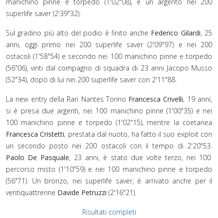
manichino pinne e torpedo (1'02"08), e un argento nei 200
superlife saver (2'39"32).
Sul gradino più alto del podio è finito anche
Federico Gilardi
, 25
anni, oggi primo nei 200 superlife saver (2'09"97) e nei 200
ostacoli (1'58"54) e secondo nei 100 manichino pinne e torpedo
(56"06), vinti dal compagno di squadra di 23 anni Jacopo Musso
(52"34), dopo di lui nei 200 superlife saver con 2'11"88.
La new entry della Rari Nantes Torino
Francesca Crivelli
, 19 anni,
si è presa due argenti, nei 100 manichino pinne (1'00"35) e nei
100 manichino pinne e torpedo (1'02"15), mentre la coetanea
Francesca Cristetti
, prestata dal nuoto, ha fatto il suo exploit con
un secondo posto nei 200 ostacoli con il tempo di 2'20"53.
Paolo De Pasquale
, 23 anni, è stato due volte terzo, nei 100
percorso misto (1'10"59) e nei 100 manichino pinne e torpedo
(56"71). Un bronzo, nei superlife saver, è arrivato anche per il
ventiquattrenne
Davide Petruzzi
(2'16"21).
Risultati completi