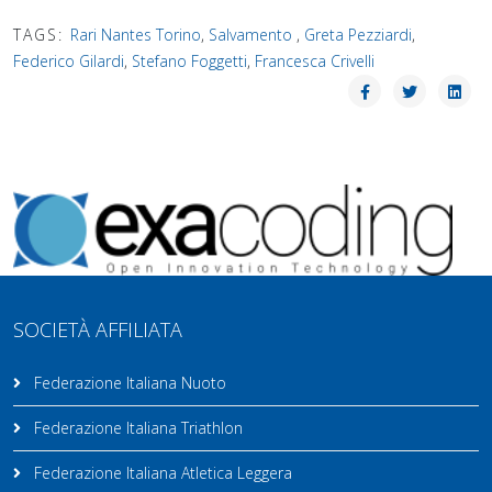
TAGS:
Rari Nantes Torino
,
Salvamento
,
Greta Pezziardi
,
Federico Gilardi
,
Stefano Foggetti
,
Francesca Crivelli
SOCIETÀ AFFILIATA
Federazione Italiana Nuoto
Federazione Italiana Triathlon
Federazione Italiana Atletica Leggera