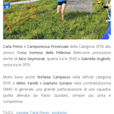
Carla Primo
è
Campionessa Provinciale
della Categoria SF50 allo
storico
Cross torinese della Pellerina
! Bellissime prestazioni
anche di
Alice Geymonat
, quarta tra le SF40 e
Gabriella Vogliotti
,
sesta tra le SF55.
Molto bene anche
Stefania Campasso
nella difficile categoria
SF45 e
Mirko Fanelli
e
Gaetano Soriano
nella combattutissima
SM40. In generale, una grande partecipazione di una squadra,
quella allenata da Paolo Spadaro, sempre più unita e
competitiva.⁣
TAGS:
running
,
Carla Primo
,
podismo