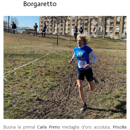
Borgaretto
Buona la prima!
Carla Primo
medaglia d'oro assoluta,
Priscilla