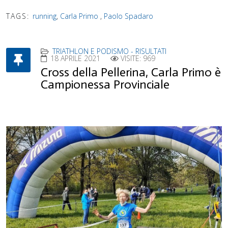
TAGS:
running
,
Carla Primo
,
Paolo Spadaro
TRIATHLON E PODISMO - RISULTATI
18 APRILE 2021
VISITE: 969
Cross della Pellerina, Carla Primo è
Campionessa Provinciale