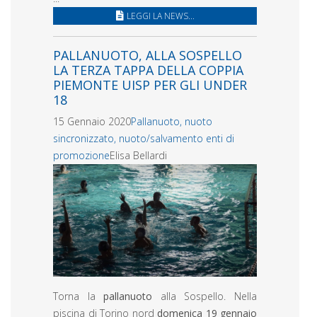
LEGGI LA NEWS...
PALLANUOTO, ALLA SOSPELLO
LA TERZA TAPPA DELLA COPPIA
PIEMONTE UISP PER GLI UNDER
18
15 Gennaio 2020
Pallanuoto, nuoto
sincronizzato, nuoto/salvamento enti di
promozione
Elisa Bellardi
Torna la
pallanuoto
alla Sospello. Nella
piscina di Torino nord
domenica 19 gennaio