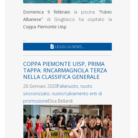
Domenica 9 febbraio
la piscina "
Fulvio
Albanese
" di Grugliasco ha ospitato la
Coppa Piemonte Uisp
...
LEGGI LA NEWS...
COPPA PIEMONTE UISP, PRIMA
TAPPA: RNCARMAGNOLA TERZA
NELLA CLASSIFICA GENERALE
26 Gennaio 2020
Pallanuoto, nuoto
sincronizzato, nuoto/salvamento enti di
promozione
Elisa Bellardi