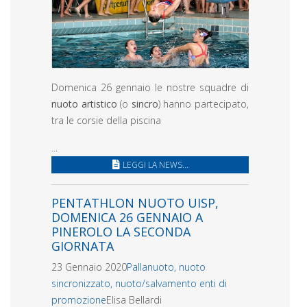
Domenica 26 gennaio le nostre squadre di
nuoto artistico
(o
sincro
) hanno partecipato,
tra le corsie della piscina
...
LEGGI LA NEWS...
PENTATHLON NUOTO UISP,
DOMENICA 26 GENNAIO A
PINEROLO LA SECONDA
GIORNATA
23 Gennaio 2020
Pallanuoto, nuoto
sincronizzato, nuoto/salvamento enti di
promozione
Elisa Bellardi