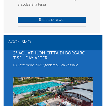
si svolgerà la terza
...
LEGGI LA NEWS...
AGONISMO
2° AQUATHLON CITTÀ DI BORGARO
T.SE - DAY AFTER
09 Settembre 2025
Agonismo
Luca Vassallo